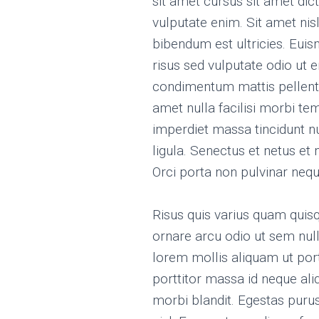
sit amet cursus sit amet dic
vulputate enim. Sit amet nisl
bibendum est ultricies. Euis
risus sed vulputate odio ut e
condimentum mattis pellente
amet nulla facilisi morbi 
imperdiet massa tincidunt n
ligula. Senectus et netus e
Orci porta non pulvinar nequ
Risus quis varius quam quisq
ornare arcu odio ut sem null
lorem mollis aliquam ut port
porttitor massa id neque al
morbi blandit. Egestas puru