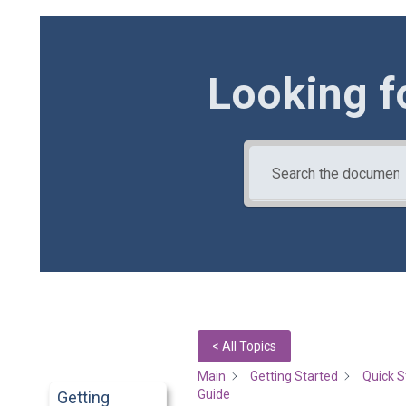
Looking f
< All Topics
Main
Getting Started
Quick S
Guide
Getting