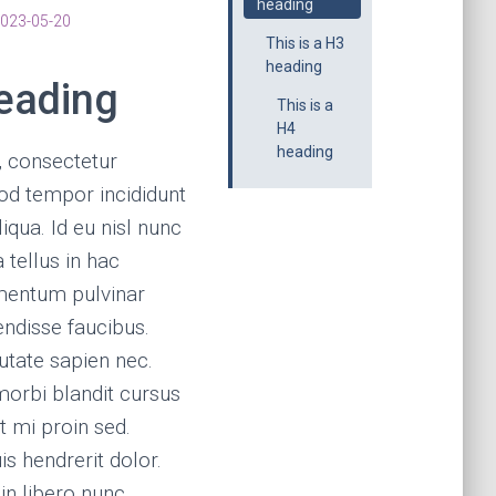
heading
023-05-20
This is a H3
heading
heading
This is a
H4
heading
, consectetur
mod tempor incididunt
iqua. Id eu nisl nunc
 tellus in hac
mentum pulvinar
ndisse faucibus.
utate sapien nec.
orbi blandit cursus
et mi proin sed.
s hendrerit dolor.
n libero nunc