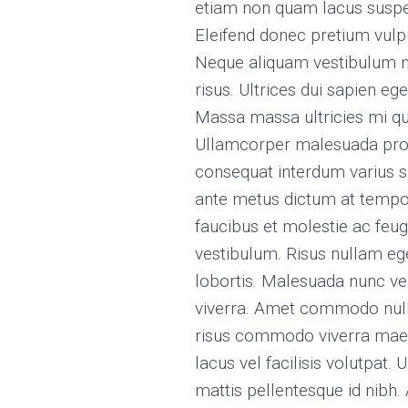
etiam non quam lacus suspe
Eleifend donec pretium vulp
Neque aliquam vestibulum m
risus. Ultrices dui sapien eg
Massa massa ultricies mi qui
Ullamcorper malesuada proi
consequat interdum varius sit
ante metus dictum at tempo
faucibus et molestie ac feug
vestibulum. Risus nullam ege
lobortis. Malesuada nunc v
viverra. Amet commodo nulla
risus commodo viverra ma
lacus vel facilisis volutpat
mattis pellentesque id nibh.