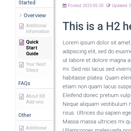
Started
Posted
2023-05-20
Updated
2
Overview
This is a H2 
Additional
Information
Quick
Lorem ipsum dolor sit amet
Start
adipiscing elit, sed do eius
Guide
ut labore et dolore magna al
Your Next
mi. Sed nisi lacus sed viverra
Steps
habitasse platea. Quam ele
FAQs
etiam non quam lacus suspe
Eleifend donec pretium vulp
About KB
Add-ons
Neque aliquam vestibulum m
risus. Ultrices dui sapien eg
Other
Massa massa ultricies mi qui
Additional
Ullamcorper malesuada proi