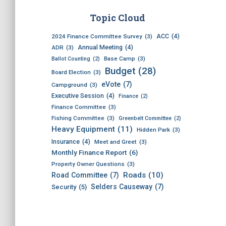
c
h
Topic Cloud
i
ACC
(4)
v
2024 Finance Committee Survey
(3)
Annual Meeting
(4)
e
ADR
(3)
s
Base Camp
(3)
Ballot Counting
(2)
Budget
(28)
Board Election
(3)
eVote
(7)
Campground
(3)
Executive Session
(4)
Finance
(2)
Finance Committee
(3)
Fishing Committee
(3)
Greenbelt Committee
(2)
Heavy Equipment
(11)
Hidden Park
(3)
Insurance
(4)
Meet and Greet
(3)
Monthly Finance Report
(6)
Property Owner Questions
(3)
Roads
(10)
Road Committee
(7)
Selders Causeway
(7)
Security
(5)