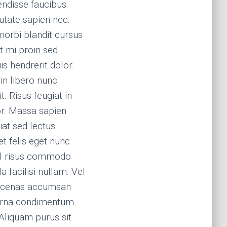
ndisse faucibus.
utate sapien nec.
orbi blandit cursus
et mi proin sed.
s hendrerit dolor.
n libero nunc
. Risus feugiat in
r. Massa sapien
iat sed lectus
t felis eget nunc
el risus commodo
 facilisi nullam. Vel
ecenas accumsan
. Urna condimentum
 Aliquam purus sit