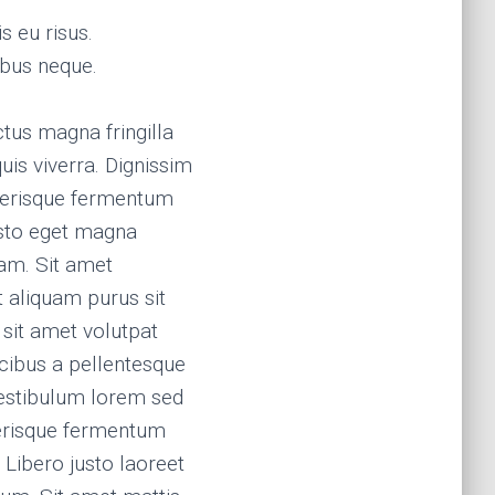
s eu risus.
bus neque.
ctus magna fringilla
is viverra. Dignissim
elerisque fermentum
justo eget magna
am. Sit amet
t aliquam purus sit
 sit amet volutpat
cibus a pellentesque
vestibulum lorem sed
elerisque fermentum
 Libero justo laoreet