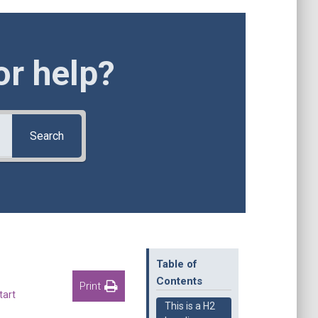
or help?
Search
Table of
Contents
Print
tart
This is a H2