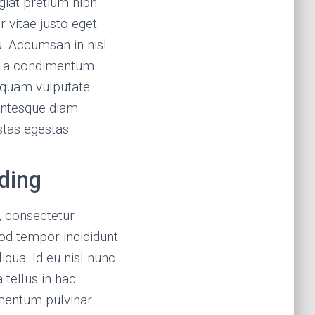
giat pretium nibh
r vitae justo eget
. Accumsan in nisl
tis a condimentum
m quam vulputate
entesque diam
tas egestas.
ading
, consectetur
mod tempor incididunt
iqua. Id eu nisl nunc
 tellus in hac
mentum pulvinar