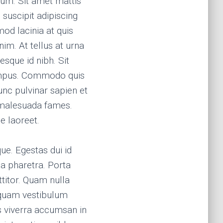
tum. Sit amet mattis
 suscipit adipiscing
mod lacinia at quis
nim. At tellus at urna
sque id nibh. Sit
tempus. Commodo quis
unc pulvinar sapien et
t malesuada fames.
e laoreet.
ue. Egestas dui id
a pharetra. Porta
titor. Quam nulla
iquam vestibulum
s viverra accumsan in