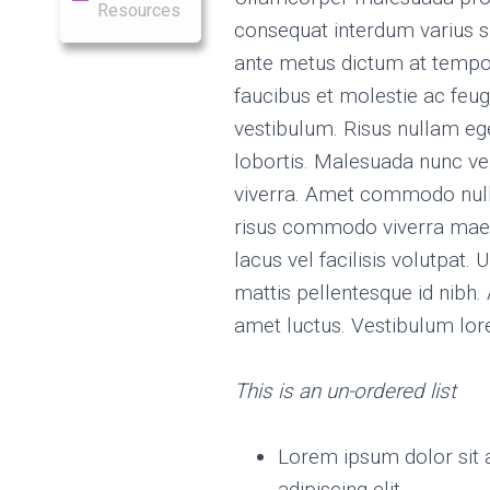
Resources
consequat interdum varius sit
ante metus dictum at tempo
faucibus et molestie ac feug
vestibulum. Risus nullam ege
lobortis. Malesuada nunc v
viverra. Amet commodo nulla
risus commodo viverra ma
lacus vel facilisis volutpat
mattis pellentesque id nibh.
amet luctus. Vestibulum lore
This is an un-ordered list
Lorem ipsum dolor sit 
adipiscing elit.