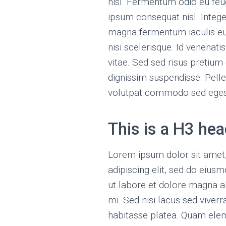
nisl. Fermentum odio eu feu
ipsum consequat nisl. Intege
magna fermentum iaculis eu
nisi scelerisque. Id venena
vitae. Sed sed risus pretiu
dignissim suspendisse. Pell
volutpat commodo sed eges
This is a H3 he
Lorem ipsum dolor sit amet
adipiscing elit, sed do eius
ut labore et dolore magna al
mi. Sed nisi lacus sed viverra
habitasse platea. Quam ele