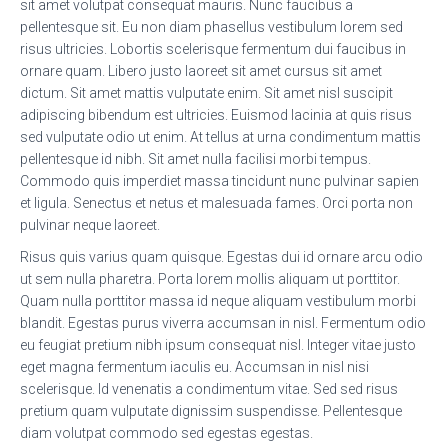
sit amet volutpat consequat mauris. Nunc faucibus a
pellentesque sit. Eu non diam phasellus vestibulum lorem sed
risus ultricies. Lobortis scelerisque fermentum dui faucibus in
ornare quam. Libero justo laoreet sit amet cursus sit amet
dictum. Sit amet mattis vulputate enim. Sit amet nisl suscipit
adipiscing bibendum est ultricies. Euismod lacinia at quis risus
sed vulputate odio ut enim. At tellus at urna condimentum mattis
pellentesque id nibh. Sit amet nulla facilisi morbi tempus.
Commodo quis imperdiet massa tincidunt nunc pulvinar sapien
et ligula. Senectus et netus et malesuada fames. Orci porta non
pulvinar neque laoreet.
Risus quis varius quam quisque. Egestas dui id ornare arcu odio
ut sem nulla pharetra. Porta lorem mollis aliquam ut porttitor.
Quam nulla porttitor massa id neque aliquam vestibulum morbi
blandit. Egestas purus viverra accumsan in nisl. Fermentum odio
eu feugiat pretium nibh ipsum consequat nisl. Integer vitae justo
eget magna fermentum iaculis eu. Accumsan in nisl nisi
scelerisque. Id venenatis a condimentum vitae. Sed sed risus
pretium quam vulputate dignissim suspendisse. Pellentesque
diam volutpat commodo sed egestas egestas.