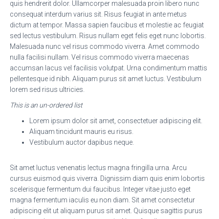
quis hendrerit dolor. Ullamcorper malesuada proin libero nunc
consequat interdum varius sit. Risus feugiat in ante metus
dictum at tempor. Massa sapien faucibus et molestie ac feugiat
sed lectus vestibulum. Risus nullam eget felis eget nunc lobortis.
Malesuada nunc vel risus commodo viverra. Amet commodo
nulla facilisi nullam. Vel risus commodo viverra maecenas
accumsan lacus vel facilisis volutpat. Urna condimentum mattis
pellentesque id nibh. Aliquam purus sit amet luctus. Vestibulum
lorem sed risus ultricies.
This is an un-ordered list
Lorem ipsum dolor sit amet, consectetuer adipiscing elit.
Aliquam tincidunt mauris eu risus.
Vestibulum auctor dapibus neque.
Sit amet luctus venenatis lectus magna fringilla urna. Arcu
cursus euismod quis viverra. Dignissim diam quis enim lobortis
scelerisque fermentum dui faucibus. Integer vitae justo eget
magna fermentum iaculis eu non diam. Sit amet consectetur
adipiscing elit ut aliquam purus sit amet. Quisque sagittis purus