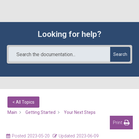
Looking for help?
Search
< All Topics
Main
Getting Started
Your Next Steps
Print
Posted
2023-05-20
Updated
2023-06-09