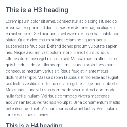
This is a H3 heading
Lorem ipsum dolor sit amet, consectetur adipiscing elit, sed do
eiusmod tempor incididunt ut labore et dolore magna aliqua. Id
eu nisl nunc mi. Sed nisi lacus sed viverra tellus in hac habitasse
platea. Quam elementum pulvinar etiam non quam lacus
suspendisse faucibus. Eleifend donec pretium vulputate sapien
nec. Neque aliquam vestibulum morbi blandit cursus risus.
Ultrices dui sapien eget mi proin sed. Massa massa ultricies mi
quis hendrerit dolor. Ullamcorper malesuada proin libero nunc
consequat interdum varius sit. Risus feugiat in ante metus
dictum at tempor. Massa sapien faucibus et molestie ac feugiat
sed lectus vestibulum. Risus nullam eget felis eget nunc lobortis.
Malesuada nunc vel risus commodo viverra. Amet commodo
nulla facilisi nullam. Vel risus commodo viverra maecenas
accumsan lacus vel facilisis volutpat. Urna condimentum mattis
pellentesque id nibh. Aliquam purus sit amet luctus. Vestibulum
lorem sed risus ultricies.
This is a H4 heading