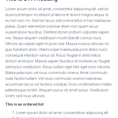
Lorem ipsum dolor sit amet, consectetur adipiscing elit, sed do
eiusmod tempor incididunt ut labore et dolore magna aliqua. Id
eu nisl nunc mi. Sed nisi lacus sed viverra tellus in hac habitasse
platea. Quam elementum pulvinar etiam non quam lacus
suspendisse faucibus. Eleifend donec pretium vulputate sapien
nec. Neque aliquam vestibulum morbi blandit cursus risus.
Ultrices dui sapien eget mi proin sed. Massa massa ultricies mi
quis hendrerit dolor. Ullamcorper malesuada proin libero nunc
consequat interdum varius sit. Risus feugiat in ante metus
dictum at tempor. Massa sapien faucibus et molestie ac feugiat
sed lectus vestibulum. Risus nullam eget felis eget nunc lobortis.
Malesuada nunc vel risus commodo viverra. Amet commodo
nulla facilisi nullam. Vel risus commodo viverra maecenas
accumsan lacus vel facilisis volutpat. Urna condimentum mattis
pellentesque id nibh. Aliquam purus sit amet luctus. Vestibulum
lorem sed risus ultricies.
This is an ordered list
Lorem ipsum dolor sit amet, consectetuer adipiscing elit.